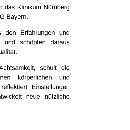
ür das Klinikum Nürnberg
SG Bayern.
us den Erfahrungen und
e und schöpfen daraus
alität.
 Achtsamkeit, schult die
nen körperlichen und
eflektiert Einstellungen
wickelt neue nützliche
 der Achtsam