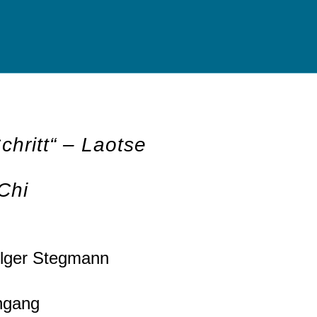
hritt“ – Laotse
Chi